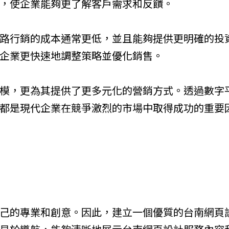
選到真正適合你的團隊
，使企業能夠更了解客戶需求和反饋。
SEO 怎麼做才有效？
企業與品牌必懂的 SEO
路行銷的成本通常更低，並且能夠提供更明確的投
策略與實戰流程全指南
企業更快速地調整策略並優化銷售。
高轉換的關鍵字廣告怎麼設計？
高成效網頁設計的核心架構
模，更為其提供了更多元化的營銷方式。透過數字
都是現代企業在競爭激烈的市場中取得成功的重要
己的專業和創意。因此，建立一個優質的台南網頁