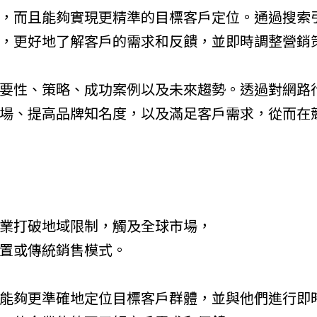
略
，而且能夠實現更精準的目標客戶定位。通過搜索
，更好地了解客戶的需求和反饋，並即時調整營銷
網站設計費用怎麼算？
一次看懂報價差異與挑選設計公
司的關鍵
要性、策略、成功案例以及未來趨勢。透過對網路
SEO 怎麼做才有效？
場、提高品牌知名度，以及滿足客戶需求，從而在
從策略到執行的完整 SEO
實戰指南
關鍵字廣告怎麼投才有效？
從策略到優化的完整實戰指南
網頁設計是什麼？
業打破地域限制，觸及全球市場，
新手必懂的網頁設計原則、
置或傳統銷售模式。
費用差異與常見陷阱解析
網站設計公司怎麼選？
能夠更準確地定位目標客戶群體，並與他們進行即
從設計風格、報價到後續維護，