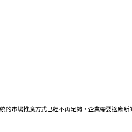
網頁設計趨勢與實戰心法：
讓網站不只好看，
更真的帶來生意
企業為什麼需要專業網站設計？
10
個能提升品牌形象與轉單率的關
鍵
企業為什麼需要 SEO？
讓網站成為 24
小時穩定獲客的業務
關鍵字廣告 2025 完整攻略：
從費用、排名、設定到優化，
統的市場推廣方式已經不再足夠，企業需要適應新
一篇看懂
網頁設計如何提升轉換率？
把流量變詢問的落地頁策略全攻