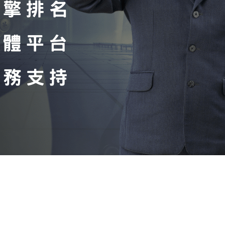
「被說服的體驗」
低碳／綠色網頁設計：
讓每一次載入都更環保
2025 最新網站設計趨勢：AI、
動態介面、
情感設計如何影響品牌數位轉換
？
2025最新SEO趨勢：AI搜尋、
語音搜尋與內容策略該怎麼優化
？
關鍵字廣告 vs SEO：
該怎麼選？
3大行銷情境拆解你該優先投資
哪個？
2025