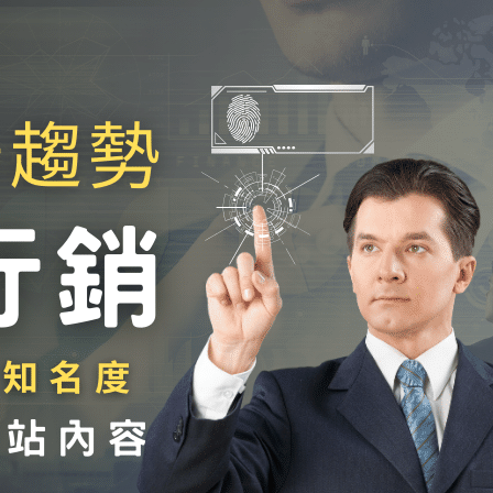
台南網頁設計CMS後台該有哪
些功能?監控流量、
管理內容到SEO系統
RWD台南網頁設計-網站、
SEO、
廣告全包式方案一篇就看懂
自媒體網頁設計｜Evoke
Studio
現代網站設計趨勢：2025
年必備的網站設計思維與實踐
關鍵字廣告實戰策略：
從選字到轉換的全流程優化
（2025 完整指南）
SEO 轉換導向篇：
把每一次點擊，變成一次